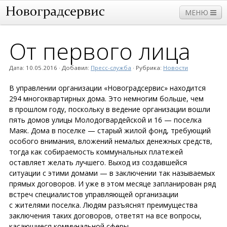
МЕНЮ
От первого лица
Прием
Дома
Работы и услуги
Нормативы
Дата:
10.05.2016
· Добавил:
Пресс-служба
· Рубрика:
Новости
Плата и тарифы
В управлении организации «Новоградсервис» находится
294 многоквартирных дома. Это немногим больше, чем
в прошлом году, поскольку в ведение организации вошли
пять домов улицы Молодогвардейской и 16 — поселка
Маяк. Дома в поселке — старый жилой фонд, требующий
особого внимания, вложений немалых денежных средств,
тогда как собираемость коммунальных платежей
оставляет желать лучшего. Выход из создавшейся
ситуации с этими домами — в заключении так называемых
прямых договоров. И уже в этом месяце запланирован ряд
встреч специалистов управляющей организации
с жителями поселка. Людям разъяснят преимущества
заключения таких договоров, ответят на все вопросы,
касающиеся коммунальной сферы.