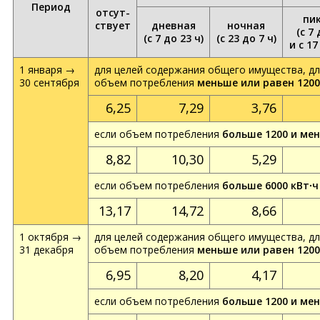
Период
отсут­
пи
ствует
дневная
ночная
(с 7 
(с 7 до 23 ч)
(с 23 до 7 ч)
и с 17
1 января →
для целей содержания общего имущества, дл
30 сентября
объем потребления
меньше или равен 1200
6,25
7,29
3,76
если объем потребления
больше 1200 и мен
8,82
10,30
5,29
если объем потребления
больше 6000 кВт∙ч
13,17
14,72
8,66
1 октября →
для целей содержания общего имущества, дл
31 декабря
объем потребления
меньше или равен 1200
6,95
8,20
4,17
если объем потребления
больше 1200 и мен