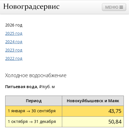
МЕНЮ
2026 год
2025 год
Прием
Дома
Работы и услуги
Нормативы
2024 год
Плата и тарифы
2023 год
2022 год
Холодное водоснабжение
Питьевая вода
, ₽/куб. м
Период
Новокуйбышевск и Маяк
43,75
1 января → 30 сентября
50,84
1 октября → 31 декабря