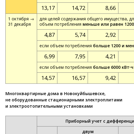
13,17
14,72
8,66
1 октября →
для целей содержания общего имущества, дл
31 декабря
объем потребления
меньше или равен 1200
4,87
5,74
2,92
если объем потребления
больше 1200 и мен
6,99
7,95
4,21
если объем потребления
больше 6000 кВт∙ч
14,57
16,57
9,42
Многоквартирные дома в Новокуйбышевске,
не оборудованные стационарными электроплитами
и электроотопительными установками
Приборный учет с дифференци
двум