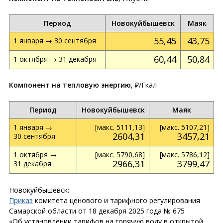
Период
Новокуйбышевск
Маяк
55,45
43,75
1 января → 30 сентября
60,44
50,84
1 октября → 31 декабря
Компонент на тепловую энергию
, ₽/Гкал
Период
Новокуйбышевск
Маяк
1 января →
[макс. 5111,13]
[макс. 5107,21]
2604,31
3457,21
30 сентября
1 октября →
[макс. 5790,68]
[макс. 5786,12]
2966,31
3799,47
31 декабря
Новокуйбышевск:
Приказ
комитета ценового и тарифного регулирования
Самарской области от 18 декабря 2025 года № 675
«Об установлении тарифов на горячую воду в открытой