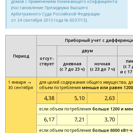
домов с применением понижающего коэффициента
(постановление Президиума Высшего
Арбитражного Суда Российской Федерации
от 24 сентября 2013 года № 6037/13).
Приборный учет с дифференци
двум
Период
отсут­
пи
ствует
дневная
ночная
(с 7 
(с 7 до 23 ч)
(с 23 до 7 ч)
и с 17
1 января →
для целей содержания общего имущества, дл
30 сентября
объем потребления
меньше или равен 1200
4,38
5,10
2,63
если объем потребления
больше 1200 и мен
6,17
7,21
3,70
если объем потребления
больше 6000 кВт∙ч