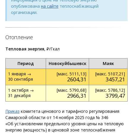
опубликована
на сайте
теплоснабжающей
организации.
Отопление
Тепловая энергия
, ₽/Гкал
Период
Новокуйбышевск
Маяк
1 января →
[макс. 5111,13]
[макс. 5107,21]
2604,31
3457,21
30 сентября
1 октября →
[макс. 5790,68]
[макс. 5786,12]
2966,31
3799,47
31 декабря
Приказ
комитета ценового и тарифного регулирования
Самарской области от 14 ноября 2025 года № 346
«Об установлении предельного уровня цены на тепловую
энергию (мощность) в ценовой зоне теплоснабжения