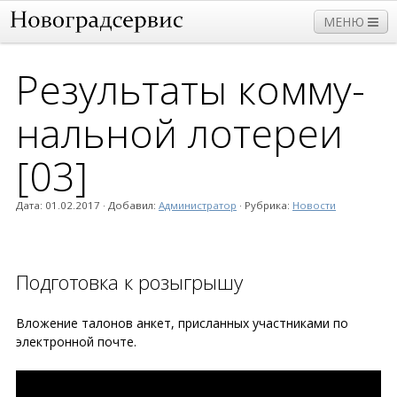
МЕНЮ
Результаты комму­
Прием
Дома
Работы и услуги
Нормативы
нальной лотереи
Плата и тарифы
[03]
Дата:
01.02.2017
· Добавил:
Администратор
· Рубрика:
Новости
Подготовка к розыгрышу
Вложение талонов анкет, присланных участниками по
электронной почте.