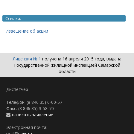
Ссылки:
Извещение об акции
Лицензия № 1
получена 16 апреля 2015 года, выдана
Государственной жилищной инспекцией Самарской
области
Диспетчер
Телефон: (8 846 35)
6-00-57
Факс: (8 846 35)
3-58-70
написать заявление
Электронная почта:
mail@nvgs.ru