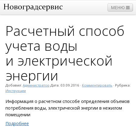
МЕНЮ
Расчетный способ
Прием
Дома
Работы и услуги
Нормативы
учета воды
Плата и тарифы
и электри­ческой
энергии
Добавил:
Администратор
Дата:
03.09.2016
·
Комментировать
· Рубрика:
Инструкции
Информация о расчетном способе определения объемов
потребления воды, электрической энергии в нежилом
помещении
Подробнее