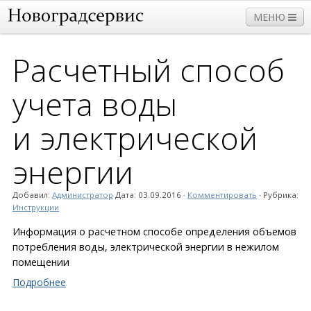
МЕНЮ
Расчетный способ
Прием
Дома
Работы и услуги
Нормативы
учета воды
Плата и тарифы
и электри­ческой
энергии
Добавил:
Администратор
Дата:
03.09.2016
·
Комментировать
· Рубрика:
Инструкции
Информация о расчетном способе определения объемов
потребления воды, электрической энергии в нежилом
помещении
Подробнее